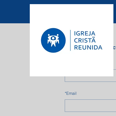
Página Inicial
Inscrições e Matríc
*
Nome
*
Email