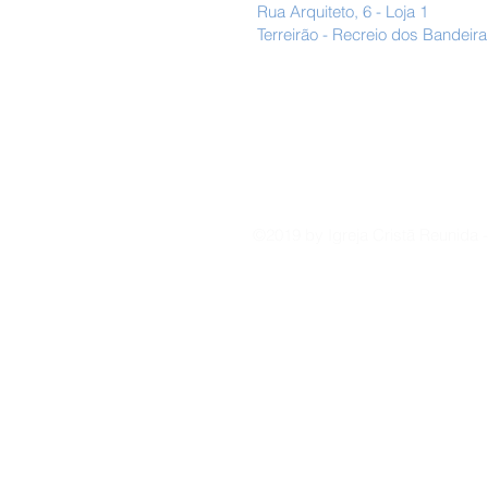
Rua Arquiteto, 6 - Loja 1
Terreirão - Recreio dos Bandeira
©2019 by Igreja Cristã Reunida 