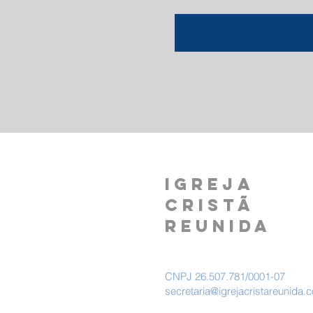
IGREJA
CRISTÃ
REUNIDA
CNPJ 26.507.781/0001-07
secretaria@igrejacristareunida.